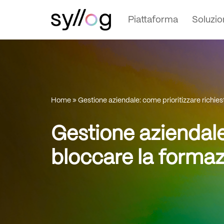
Piattaforma
Soluzio
Vai
al
contenuto
Home
»
Gestione aziendale: come prioritizzare richie
Gestione aziendale
bloccare la forma