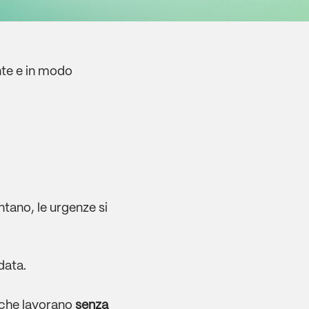
nte e in modo
tano, le urgenze si
data.
che lavorano
senza