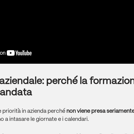
 aziendale: perché la formazio
mandata
priorità in azienda perché
non viene presa seriament
a intasare le giornate e i calendari.