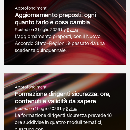
Approfondimenti
Aggiornamento preposti: ogni
quanto farlo e cosa cambia
Posted on
3 Luglio 2026
by
Syllog
L'aggiornamento preposti, con il Nuovo
Accordo Stato-Regioni, è passato da una
scadenza quinquennale…
Approfondimenti
Formazione dirigenti sicurezza: ore,
contenuti e validità da sapere
Posted on
1 Luglio 2026
by
Syllog
La formazione dirigenti sicurezza prevede 16
ore suddivise in quattro moduli tematici,
ciascuno con …