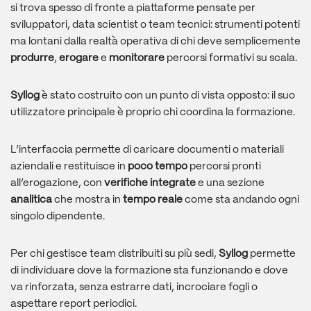
si trova spesso di fronte a piattaforme pensate per
sviluppatori, data scientist o team tecnici: strumenti potenti
ma lontani dalla realtà operativa di chi deve semplicemente
produrre
,
erogare
e
monitorare
percorsi formativi su scala.
Syllog
è stato costruito con un punto di vista opposto: il suo
utilizzatore principale è proprio chi coordina la formazione.
L’interfaccia permette di caricare documenti o materiali
aziendali e restituisce in
poco tempo
percorsi pronti
all’erogazione, con
verifiche integrate
e una sezione
analitica
che mostra in
tempo reale
come sta andando ogni
singolo dipendente.
Per chi gestisce team distribuiti su più sedi,
Syllog
permette
di individuare dove la formazione sta funzionando e dove
va rinforzata, senza estrarre dati, incrociare fogli o
aspettare report periodici.