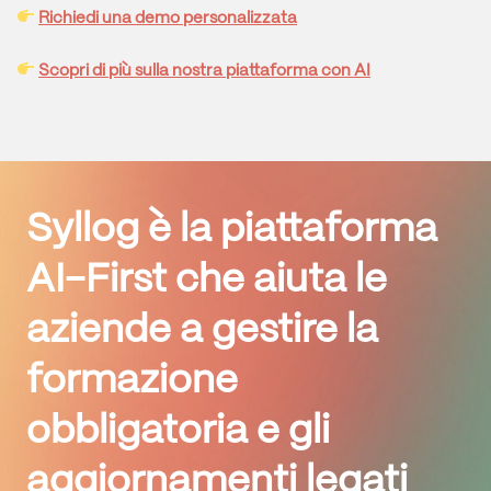
Richiedi una demo personalizzata
Scopri di più sulla nostra piattaforma con AI
Syllog è la piattaforma
AI-First che aiuta le
aziende a gestire la
formazione
obbligatoria e gli
aggiornamenti legati